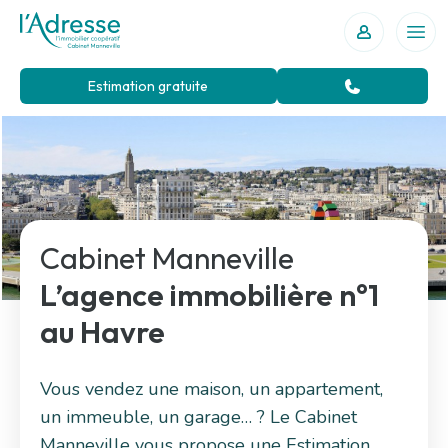
Votre agence immobilière au Havre
Ouvr
Estimation gratuite
Cabinet Manneville
L’agence immobilière n°1
au Havre
Vous vendez une maison, un appartement,
un immeuble, un garage… ? Le Cabinet
Manneville vous propose une Estimation