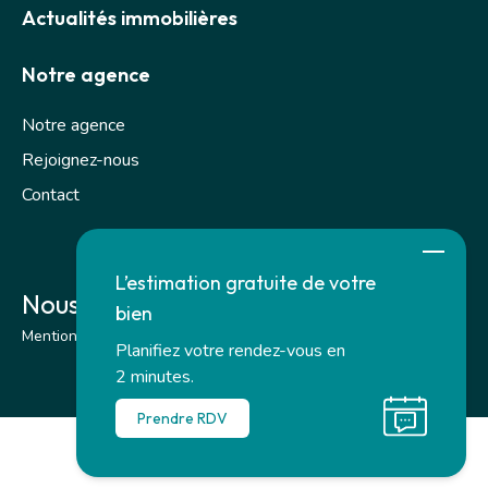
Actualités immobilières
Notre agence
Notre agence
Rejoignez-nous
Contact
L’estimation gratuite de votre
Nous suivre sur les réseaux
bien
Mentions légales
–
Honoraires
–
Paramètres des cookies
Planifiez votre rendez-vous en
2 minutes.
Prendre RDV